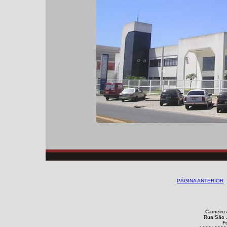
PÁGINA ANTERIOR
Carneiro 
Rua São J
F